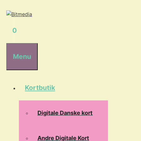
Hop
til
indhold
0
Menu
Kortbutik
Digitale Danske kort
Andre Digitale Kort