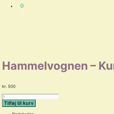
0
Hammelvognen – Kun
kr.
500
Hammelvognen
–
Tilføj til kurv
Kunstprint