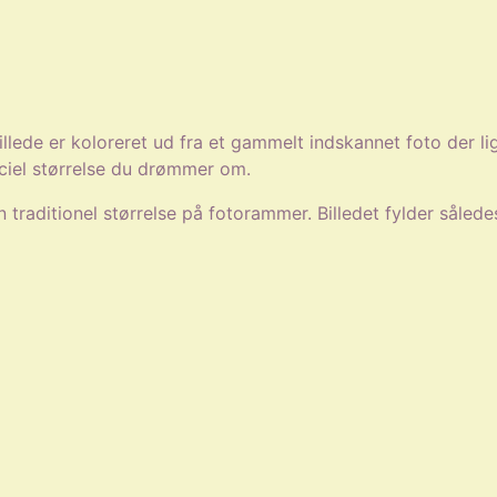
llede er koloreret ud fra et gammelt indskannet foto der li
peciel størrelse du drømmer om.
 traditionel størrelse på fotorammer. Billedet fylder såled