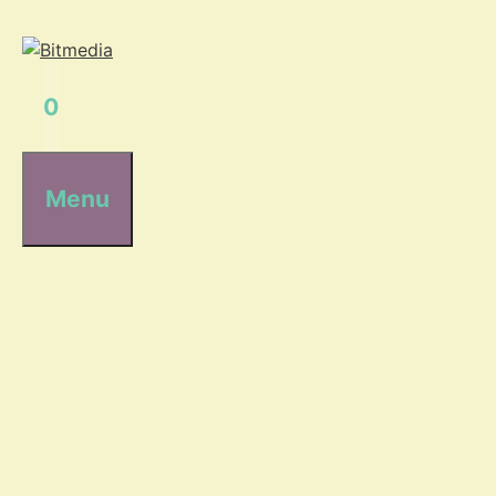
Hop
til
indhold
0
Menu