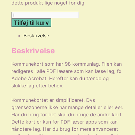
dette produkt lige noget for dig.
Kommuner
i
Tilføj til kurv
Danmark
Beskrivelse
PDF
kort
Beskrivelse
antal
Kommunekort som har 98 kommunlag. Filen kan
redigeres i alle PDF læsere som kan læse lag, fx
Adobe Acrobat. Herefter kan du tænde og
slukke lag efter behov.
Kommunekortet er simplificeret. Dvs
grænsezonerne ikke har mange detaljer eller øer.
Har du brug for det skal du bruge de andre kort.
Dette kort er kun for PDF læser apps som kan
håndtere lag. Har du brug for mere anvanceret