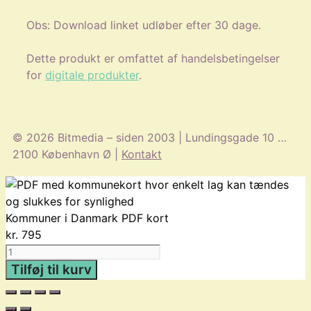
Obs: Download linket udløber efter 30 dage.
Dette produkt er omfattet af handelsbetingelser
for
digitale produkter
.
© 2026 Bitmedia – siden 2003 | Lundingsgade 10 …
2100 København Ø |
Kontakt
Kommuner i Danmark PDF kort
kr.
795
Kommuner
i
Tilføj til kurv
Danmark
PDF